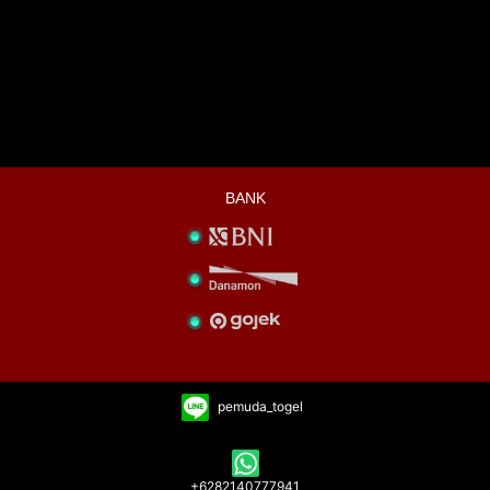
BANK
pemuda_togel
+6282140777941