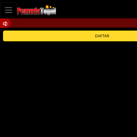
DAFTAR